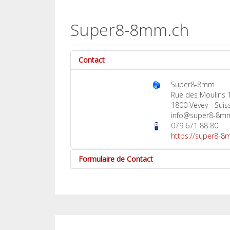
Super8-8mm.ch
Contact
Super8-8mm
Rue des Moulins 
1800 Vevey - Suis
info@super8-8m
079 671 88 80
https://super8-8
Formulaire de Contact
Envoyer un e-mail