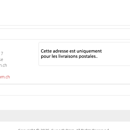
17
se
m.ch
mm.ch